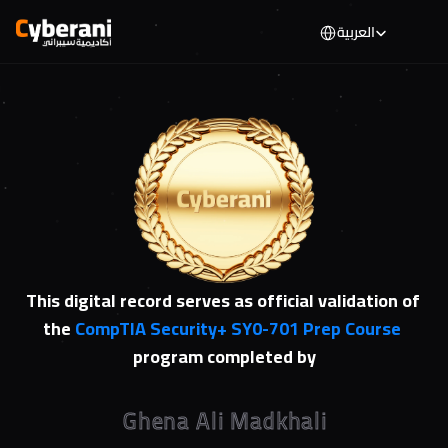
Select Language
العربية
This digital record serves as official validation of 
the 
CompTIA Security+ SY0-701 Prep Course
program completed by
Ghena Ali Madkhali
Ghena Ali Madkhali
Ghena Ali Madkhali